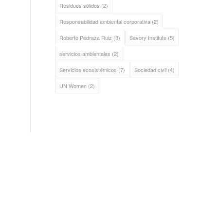
Residuos sólidos
(2)
Responsabilidad ambiental corporativa
(2)
Roberto Pedraza Ruiz
(3)
Savory Institute
(5)
servicios ambientales
(2)
Servicios ecosistémicos
(7)
Sociedad civil
(4)
UN Women
(2)
ALIANZA SIERRA GORDA
Bosque Sustentable, A.C.
Sierra Gorda Ecotours
Productos Sierra Gorda