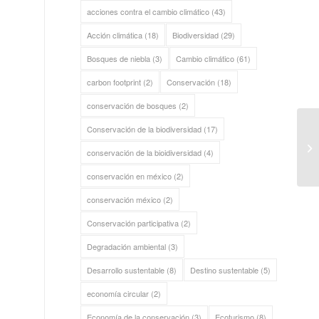
acciones contra el cambio climático
(43)
Acción climática
(18)
Biodiversidad
(29)
Bosques de niebla
(3)
Cambio climático
(61)
carbon footprint
(2)
Conservación
(18)
conservación de bosques
(2)
Conservación de la biodiversidad
(17)
conservación de la bioidiversidad
(4)
conservación en méxico
(2)
conservación méxico
(2)
Conservación participativa
(2)
Degradación ambiental
(3)
Desarrollo sustentable
(8)
Destino sustentable
(5)
economía circular
(2)
Economía de la conservación
(3)
Ecoturismo
(8)