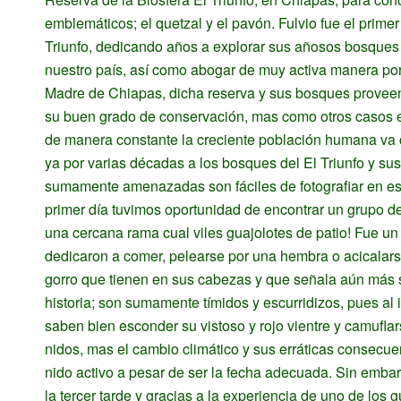
emblemáticos; el quetzal y el pavón. Fulvio fue el prime
Triunfo, dedicando años a explorar sus añosos bosques y
nuestro país, así como abogar de muy activa manera por l
Madre de Chiapas, dicha reserva y sus bosques proveen 
su buen grado de conservación, mas como otros casos en
de manera constante la creciente población humana va c
ya por varias décadas a los bosques del El Triunfo y su
sumamente amenazadas son fáciles de fotografiar en es
primer día tuvimos oportunidad de encontrar un grupo d
una cercana rama cual viles guajolotes de patio! Fue 
dedicaron a comer, pelearse por una hembra o acicalars
gorro que tienen en sus cabezas y que señala aún más s
historia; son sumamente tímidos y escurridizos, pues al
saben bien esconder su vistoso y rojo vientre y camuflar
nidos, mas el cambio climático y sus erráticas consecue
nido activo a pesar de ser la fecha adecuada. Sin embar
la tercer tarde y gracias a la experiencia de uno de los 