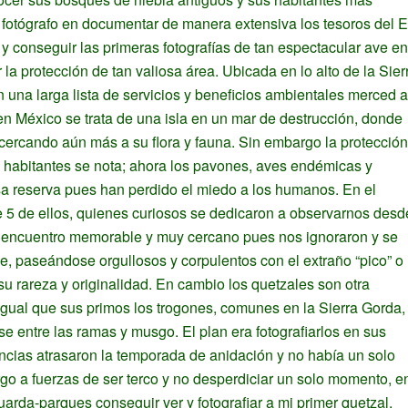
r fotógrafo en documentar de manera extensiva los tesoros del E
 conseguir las primeras fotografías de tan espectacular ave en
a protección de tan valiosa área. Ubicada en lo alto de la Sier
una larga lista de servicios y beneficios ambientales merced a
 México se trata de una isla en un mar de destrucción, donde
ercando aún más a su flora y fauna. Sin embargo la protección
s habitantes se nota; ahora los pavones, aves endémicas y
a reserva pues han perdido el miedo a los humanos. En el
e 5 de ellos, quienes curiosos se dedicaron a observarnos desd
un encuentro memorable y muy cercano pues nos ignoraron y se
e, paseándose orgullosos y corpulentos con el extraño “pico” o
u rareza y originalidad. En cambio los quetzales son otra
 igual que sus primos los trogones, comunes en la Sierra Gorda,
se entre las ramas y musgo. El plan era fotografiarlos en sus
ncias atrasaron la temporada de anidación y no había un solo
go a fuerzas de ser terco y no desperdiciar un solo momento, e
guarda-parques conseguir ver y fotografiar a mi primer quetzal.