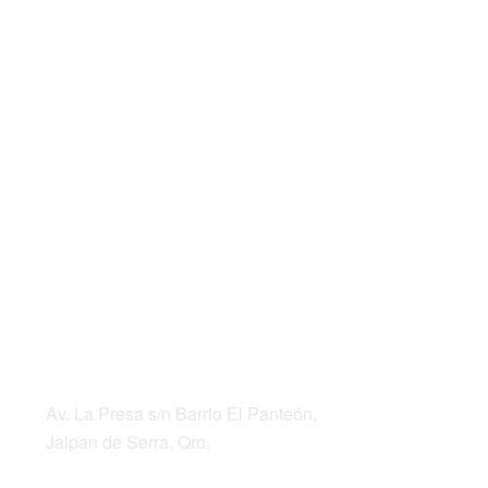
DIRECCIÓN
Av. La Presa s/n Barrio El Panteón,
Jalpan de Serra, Qro.
Teléfonos