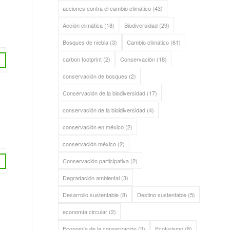
acciones contra el cambio climático
(43)
Acción climática
(18)
Biodiversidad
(29)
Bosques de niebla
(3)
Cambio climático
(61)
carbon footprint
(2)
Conservación
(18)
conservación de bosques
(2)
Conservación de la biodiversidad
(17)
conservación de la bioidiversidad
(4)
conservación en méxico
(2)
conservación méxico
(2)
Conservación participativa
(2)
Degradación ambiental
(3)
Desarrollo sustentable
(8)
Destino sustentable
(5)
economía circular
(2)
Economía de la conservación
(3)
Ecoturismo
(8)