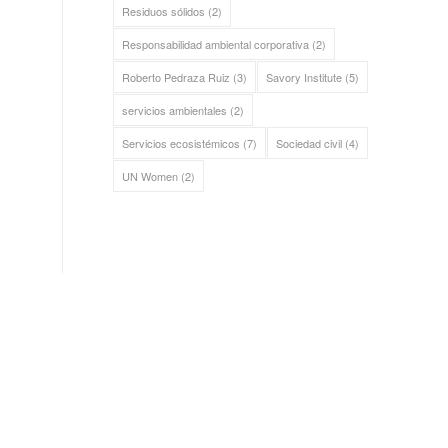
Residuos sólidos
(2)
Responsabilidad ambiental corporativa
(2)
Roberto Pedraza Ruiz
(3)
Savory Institute
(5)
servicios ambientales
(2)
Servicios ecosistémicos
(7)
Sociedad civil
(4)
UN Women
(2)
ALIANZA SIERRA GORDA
Bosque Sustentable, A.C.
Sierra Gorda Ecotours
Productos Sierra Gorda