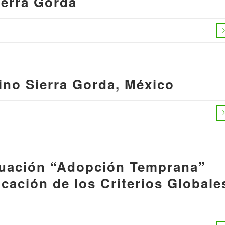
ierra Gorda
.
ino Sierra Gorda, México
.
aluación “Adopción Temprana”
icación de los Criterios Globale