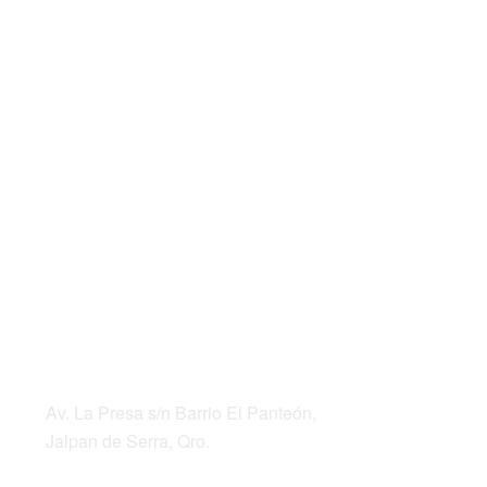
DIRECCIÓN
Av. La Presa s/n Barrio El Panteón,
Jalpan de Serra, Qro.
Teléfonos