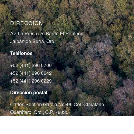
DIRECCIÓN
Av. La Presa s/n Barrio El Panteón,
Jalpan de Serra, Qro.
Teléfonos
+52 (441) 296 0700
+52 (441) 296 0242
+52 (441) 296 0229
Dirección postal
Carlos Septién García No.46, Col. Cimatario,
Querétaro, Qro., C.P. 76030