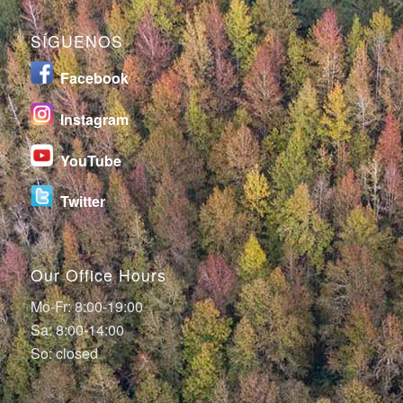
SÍGUENOS
Facebook
I
nstagram
YouTube
Twitter
Our Office Hours
Mo-Fr: 8:00-19:00
Sa: 8:00-14:00
So: closed