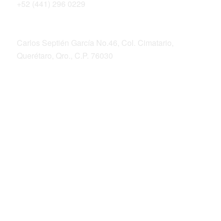
+52 (441) 296 0229
Dirección postal
Carlos Septién García No.46, Col. Cimatario,
Querétaro, Qro., C.P. 76030
ALIANZA SIERRA GORDA
Bosque Sustentable, A.C.
Sierra Gorda Ecotours
Productos Sierra Gorda
Fotografía de la Conservación por Roberto
Pedraza Ruiz