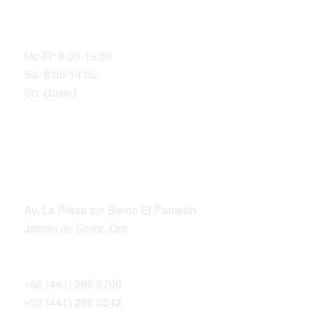
Our Office Hours
Mo-Fr: 8:00-19:00
Sa: 8:00-14:00
So: closed
DIRECCIÓN
Av. La Presa s/n Barrio El Panteón,
Jalpan de Serra, Qro.
Teléfonos
+52 (441) 296 0700
+52 (441) 296 0242