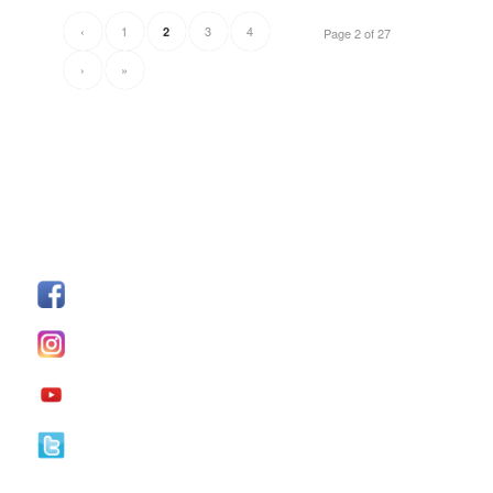
‹
1
3
4
2
Page 2 of 27
›
»
SÍGUENOS
Facebook
I
nstagram
YouTube
Twitter