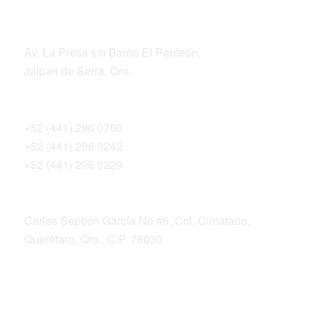
DIRECCIÓN
Av. La Presa s/n Barrio El Panteón,
Jalpan de Serra, Qro.
Teléfonos
+52 (441) 296 0700
+52 (441) 296 0242
+52 (441) 296 0229
Dirección postal
Carlos Septién García No.46, Col. Cimatario,
Querétaro, Qro., C.P. 76030