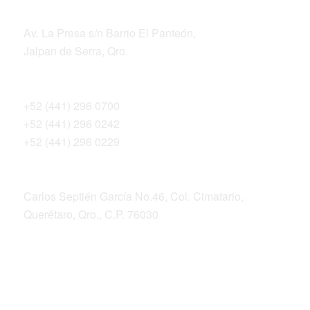
DIRECCIÓN
Av. La Presa s/n Barrio El Panteón,
Jalpan de Serra, Qro.
Teléfonos
+52 (441) 296 0700
+52 (441) 296 0242
+52 (441) 296 0229
Dirección postal
Carlos Septién García No.46, Col. Cimatario,
Querétaro, Qro., C.P. 76030
ALIANZA SIERRA GORDA