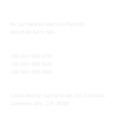
DIRECCIÓN
Av. La Presa s/n Barrio El Panteón,
Jalpan de Serra, Qro.
Teléfonos
+52 (441) 296 0700
+52 (441) 296 0242
+52 (441) 296 0229
Dirección postal
Carlos Septién García No.46, Col. Cimatario,
Querétaro, Qro., C.P. 76030