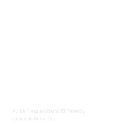
DIRECCIÓN
Av. La Presa s/n Barrio El Panteón,
Jalpan de Serra, Qro.
Teléfonos