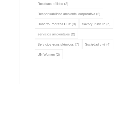
Residuos sólidos
(2)
Responsabilidad ambiental corporativa
(2)
Roberto Pedraza Ruiz
(3)
Savory Institute
(5)
servicios ambientales
(2)
Servicios ecosistémicos
(7)
Sociedad civil
(4)
UN Women
(2)
ALIANZA SIERRA GORDA
Bosque Sustentable, A.C.
Sierra Gorda Ecotours
Productos Sierra Gorda