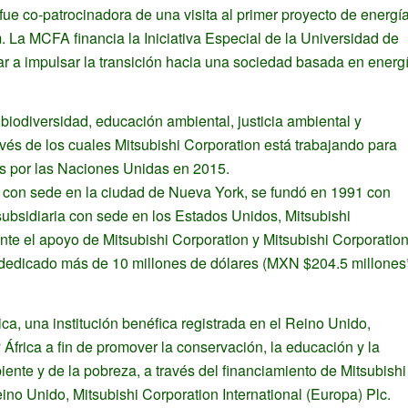
ue co-patrocinadora de una visita al primer proyecto de energí
. La MCFA financia la Iniciativa Especial de la Universidad de
r a impulsar la transición hacia una sociedad basada en energ
biodiversidad, educación ambiental, justicia ambiental y
avés de los cuales Mitsubishi Corporation está trabajando para
os por las Naciones Unidas en 2015.
, con sede en la ciudad de Nueva York, se fundó en 1991 con
subsidiaria con sede en los Estados Unidos, Mitsubishi
nte el apoyo de Mitsubishi Corporation y Mitsubishi Corporatio
 dedicado más de 10 millones de dólares (MXN $204.5 millones
ca, una institución benéfica registrada en el Reino Unido,
África a fin de promover la conservación, la educación y la
ente y de la pobreza, a través del financiamiento de Mitsubishi
ino Unido, Mitsubishi Corporation International (Europa) Plc.