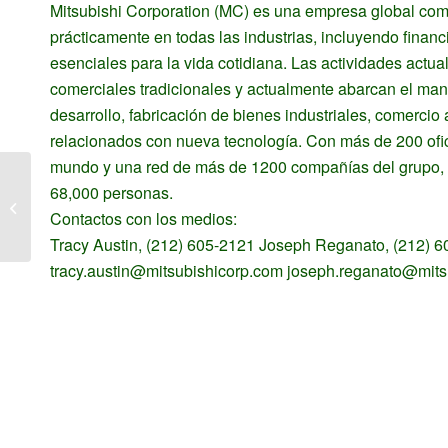
Mitsubishi Corporation (MC) es una empresa global come
prácticamente en todas las industrias, incluyendo financ
esenciales para la vida cotidiana. Las actividades act
comerciales tradicionales y actualmente abarcan el ma
desarrollo, fabricación de bienes industriales, comercio 
relacionados con nueva tecnología. Con más de 200 ofi
mundo y una red de más de 1200 compañías del grupo, 
REVISTA CODICEGRAFÍA: Paty
68,000 personas.
Ruiz Corzo, una vida en armonía con
Contactos con los medios:
la natural...
Tracy Austin, (212) 605-2121 Joseph Reganato, (212) 
tracy.austin@mitsubishicorp.com joseph.reganato@mits