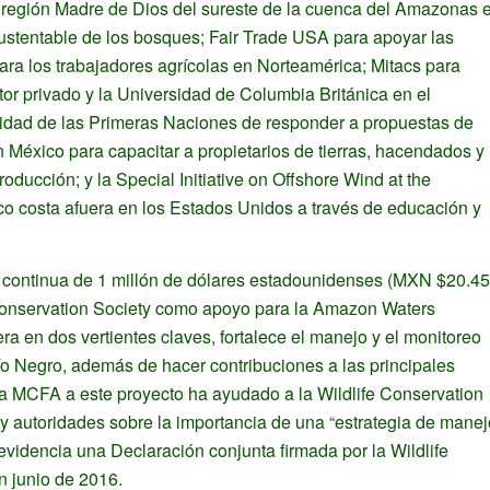
a región Madre de Dios del sureste de la cuenca del Amazonas 
 sustentable de los bosques; Fair Trade USA para apoyar las
ara los trabajadores agrícolas en Norteamérica; Mitacs para
or privado y la Universidad de Columbia Británica en el
cidad de las Primeras Naciones de responder a propuestas de
 México para capacitar a propietarios de tierras, hacendados y
oducción; y la Special Initiative on Offshore Wind at the
ico costa afuera en los Estados Unidos a través de educación y
 continua de 1 millón de dólares estadounidenses (MXN $20.45
 Conservation Society como apoyo para la Amazon Waters
uera en dos vertientes claves, fortalece el manejo y el monitoreo
l Río Negro, además de hacer contribuciones a las principales
 la MCFA a este proyecto ha ayudado a la Wildlife Conservation
y autoridades sobre la importancia de una “estrategia de manej
evidencia una Declaración conjunta firmada por la Wildlife
n junio de 2016.