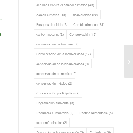
acciones contra el cambio climático
(43)
Acción climática
(18)
Biodiversidad
(29)
s
Bosques de niebla
(3)
Cambio climático
(61)
s
carbon footprint
(2)
Conservación
(18)
conservación de bosques
(2)
Conservación de la biodiversidad
(17)
conservación de la bioidiversidad
(4)
conservación en méxico
(2)
conservación méxico
(2)
Conservación participativa
(2)
Degradación ambiental
(3)
Desarrollo sustentable
(8)
Destino sustentable
(5)
economía circular
(2)
Economía de la conservación
(3)
Ecoturismo
(8)