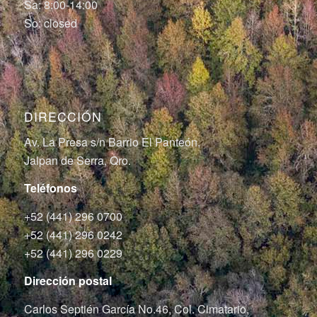
Sa: 8:00-14:00
So: closed
DIRECCIÓN
Av. La Presa s/n Barrio El Panteón,
Jalpan de Serra, Qro.
Teléfonos
+52 (441) 296 0700
+52 (441) 296 0242
+52 (441) 296 0229
Dirección postal
Carlos Septién García No.46, Col. Cimatario,