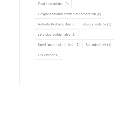
Residuos sólidos
(2)
Responsabilidad ambiental corporativa
(2)
Roberto Pedraza Ruiz
(3)
Savory Institute
(5)
servicios ambientales
(2)
Servicios ecosistémicos
(7)
Sociedad civil
(4)
UN Women
(2)
ALIANZA SIERRA GORDA
Bosque Sustentable, A.C.
Sierra Gorda Ecotours
Productos Sierra Gorda