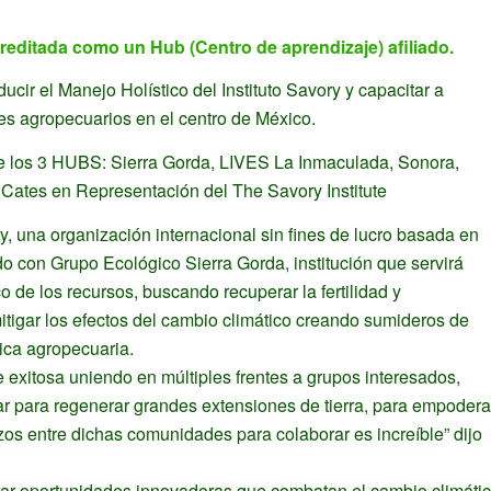
creditada como un Hub (Centro de aprendizaje) afiliado.
ucir el Manejo Holístico del Instituto Savory y capacitar a
s agropecuarios en el centro de México.
de los 3 HUBS: Sierra Gorda, LIVES La Inmaculada, Sonora,
 Cates en Representación del The Savory Institute
ry, una organización internacional sin fines de lucro basada en
o con Grupo Ecológico Sierra Gorda, institución que servirá
o de los recursos, buscando recuperar la fertilidad y
 mitigar los efectos del cambio climático creando sumideros de
ica agropecuaria.
exitosa uniendo en múltiples frentes a grupos interesados,
 para regenerar grandes extensiones de tierra, para empodera
os entre dichas comunidades para colaborar es increíble” dijo
rar oportunidades innovadoras que combatan el cambio climáti