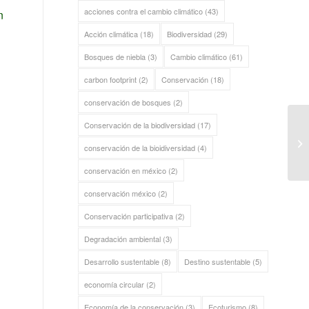
acciones contra el cambio climático
(43)
n
Acción climática
(18)
Biodiversidad
(29)
Bosques de niebla
(3)
Cambio climático
(61)
carbon footprint
(2)
Conservación
(18)
conservación de bosques
(2)
Conservación de la biodiversidad
(17)
conservación de la bioidiversidad
(4)
conservación en méxico
(2)
conservación méxico
(2)
Conservación participativa
(2)
Degradación ambiental
(3)
Desarrollo sustentable
(8)
Destino sustentable
(5)
economía circular
(2)
Economía de la conservación
(3)
Ecoturismo
(8)