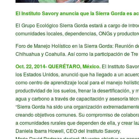
El Instituto Savory anuncia que la Sierra Gorda es a
El Grupo Ecológico Sierra Gorda estará a cargo de introd
comunidades locales, dependencias, ONGs y productore
Foro de Manejo Holístico en la Sierra Gorda: Reunión 
Chihuahua y Coahuila. Así como la participación de Tre
Oct. 22, 2014- QUERÉTARO, México.
El Instituto Savo
los Estados Unidos, anunció que ha llegado a un acuerd
como centro de aprendizaje local para el manejo holístic
productividad de los suelos, frenar la desertificación, y
agua y carbono a través de capacitación y asesoría técn
“Sierra Gorda ha sido una organización extremadamente 
creando objetivos comunes. Su compromiso de colaborar
a comunidades rurales que dependen de ella, y crear laz
Daniela Ibarra Howell, CEO del Instituto Savory.
Mario David Pedraza declaró “Nuestro objetivo es gene