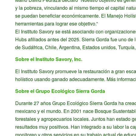
y la pobreza, vinculando al mismo tiempo el capital natur
se puedan beneficiar económicamente. El Manejo Holísti
herramientas para lograr ese objetivo.”
El Instituto Savory se está asociando con organizacione
Hubs afiliados antes del 2025. Sierra Gorda fue uno de 
de Sudáfrica, Chile, Argentina, Estados unidos, Turquía
Sobre el Instituto Savory, Inc.
El Instituto Savory promueve la restauración a gran esc
holístico usando ganado adecuadamente. Más informaci
Sobre el Grupo Ecológico Sierra Gorda
Durante 27 años Grupo Ecológico Sierra Gorda ha creado 
mexicano y el mundo. En 2001 nace Bosque Sustentable
forestales y agropecuarios locales. Juntos han estado g
resultados muy positivos. Han integrado a su labor la ca
monitoreo y otros servicios en su trabajo actual de educ