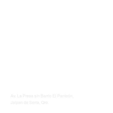
DIRECCIÓN
Av. La Presa s/n Barrio El Panteón,
Jalpan de Serra, Qro.
Teléfonos