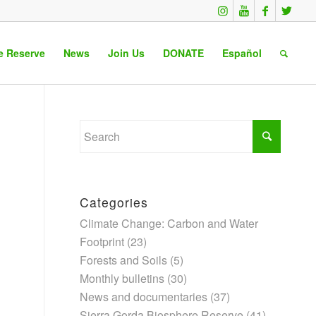
e Reserve
News
Join Us
DONATE
Español
Categories
Climate Change: Carbon and Water
Footprint
(23)
Forests and Soils
(5)
Monthly bulletins
(30)
News and documentaries
(37)
Sierra Gorda Biosphere Reserve
(41)