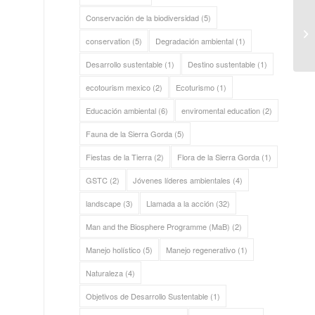
Conservación de la biodiversidad
(5)
conservation
(5)
Degradación ambiental
(1)
Desarrollo sustentable
(1)
Destino sustentable
(1)
ecotourism mexico
(2)
Ecoturismo
(1)
Educación ambiental
(6)
enviromental education
(2)
Fauna de la Sierra Gorda
(5)
Fiestas de la Tierra
(2)
Flora de la Sierra Gorda
(1)
GSTC
(2)
Jóvenes líderes ambientales
(4)
landscape
(3)
Llamada a la acción
(32)
Man and the Biosphere Programme (MaB)
(2)
Manejo holístico
(5)
Manejo regenerativo
(1)
Naturaleza
(4)
Objetivos de Desarrollo Sustentable
(1)