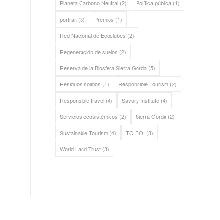
Planeta Carbono Neutral
(2)
Política pública
(1)
portrait
(3)
Premios
(1)
Red Nacional de Ecoclubes
(2)
Regeneración de suelos
(2)
Reserva de la Biosfera Sierra Gorda
(5)
Residuos sólidos
(1)
Responsible Tourism
(2)
Responsible travel
(4)
Savory Institute
(4)
Servicios ecosistémicos
(2)
Sierra Gorda
(2)
Sustainable Tourism
(4)
TO DO!
(3)
World Land Trust
(3)