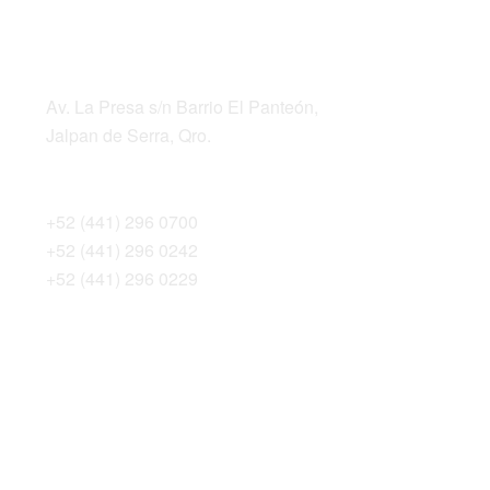
LOCATION
ADDRESS
Av. La Presa s/n Barrio El Panteón,
Jalpan de Serra, Qro.
TELEPHONES
+52 (441) 296 0700
+52 (441) 296 0242
+52 (441) 296 0229