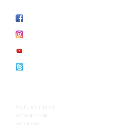
FOLLOW US
Facebook
I
nstagram
YouTube
Twitter
Our Office Hours
Mo-Fr: 8:00-19:00
Sa: 8:00-14:00
So: closed