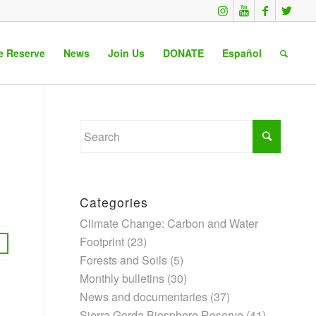
e Reserve
News
Join Us
DONATE
Español
Categories
Climate Change: Carbon and Water
Footprint
(23)
Forests and Soils
(5)
Monthly bulletins
(30)
News and documentaries
(37)
Sierra Gorda Biosphere Reserve
(41)