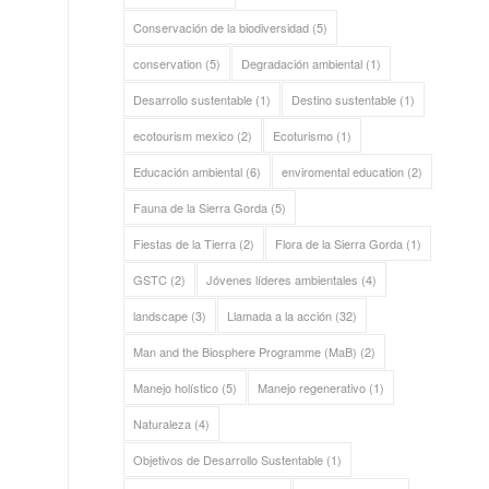
Conservación de la biodiversidad
(5)
conservation
(5)
Degradación ambiental
(1)
Desarrollo sustentable
(1)
Destino sustentable
(1)
ecotourism mexico
(2)
Ecoturismo
(1)
Educación ambiental
(6)
enviromental education
(2)
Fauna de la Sierra Gorda
(5)
Fiestas de la Tierra
(2)
Flora de la Sierra Gorda
(1)
GSTC
(2)
Jóvenes líderes ambientales
(4)
landscape
(3)
Llamada a la acción
(32)
Man and the Biosphere Programme (MaB)
(2)
Manejo holístico
(5)
Manejo regenerativo
(1)
Naturaleza
(4)
Objetivos de Desarrollo Sustentable
(1)