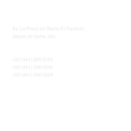
LOCATION
ADDRESS
Av. La Presa s/n Barrio El Panteón,
Jalpan de Serra, Qro.
TELEPHONES
+52 (441) 296 0700
+52 (441) 296 0242
+52 (441) 296 0229