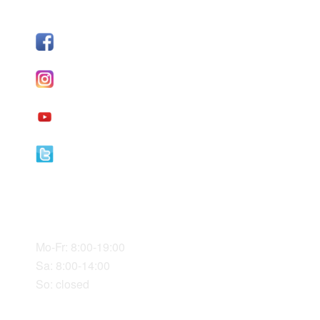
FOLLOW US
Facebook
I
nstagram
YouTube
Twitter
Our Office Hours
Mo-Fr: 8:00-19:00
Sa: 8:00-14:00
So: closed