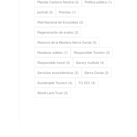
Planeta Carbono Neutral
(2)
Política pública
(1)
portrait
(3)
Premios
(1)
Red Nacional de Ecoclubes
(2)
Regeneración de suelos
(2)
Reserva de la Biosfera Sierra Gorda
(5)
Residuos sólidos
(1)
Responsible Tourism
(2)
Responsible travel
(4)
Savory Institute
(4)
Servicios ecosistémicos
(2)
Sierra Gorda
(2)
Sustainable Tourism
(4)
TO DO!
(3)
World Land Trust
(3)