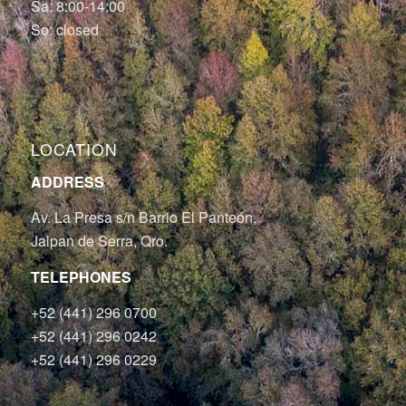
Sa: 8:00-14:00
So: closed
LOCATION
ADDRESS
Av. La Presa s/n Barrio El Panteón,
Jalpan de Serra, Qro.
TELEPHONES
+52 (441) 296 0700
+52 (441) 296 0242
+52 (441) 296 0229