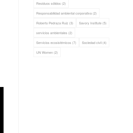
Residuos sólidos
(2)
Responsabilidad ambiental corporativa
(2)
Roberto Pedraza Ruiz
(3)
Savory Institute
(5)
servicios ambientales
(2)
Servicios ecosistémicos
(7)
Sociedad civil
(4)
UN Women
(2)