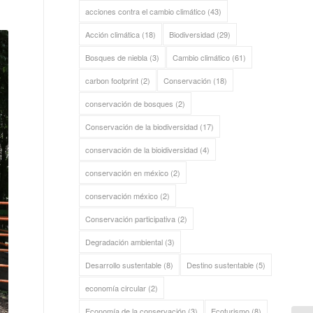
acciones contra el cambio climático
(43)
Acción climática
(18)
Biodiversidad
(29)
Bosques de niebla
(3)
Cambio climático
(61)
carbon footprint
(2)
Conservación
(18)
conservación de bosques
(2)
Conservación de la biodiversidad
(17)
conservación de la bioidiversidad
(4)
conservación en méxico
(2)
conservación méxico
(2)
Conservación participativa
(2)
Degradación ambiental
(3)
Desarrollo sustentable
(8)
Destino sustentable
(5)
economía circular
(2)
Economía de la conservación
(3)
Ecoturismo
(8)