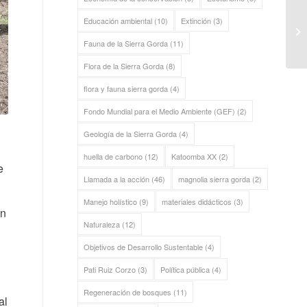
Educación ambiental
(10)
Extinción
(3)
Fauna de la Sierra Gorda
(11)
Flora de la Sierra Gorda
(8)
flora y fauna sierra gorda
(4)
Fondo Mundial para el Medio Ambiente (GEF)
(2)
Geología de la Sierra Gorda
(4)
huella de carbono
(12)
Katoomba XX
(2)
e
Llamada a la acción
(46)
magnolia sierra gorda
(2)
Manejo holístico
(9)
materiales didácticos
(3)
on
Naturaleza
(12)
Objetivos de Desarrollo Sustentable
(4)
Pati Ruiz Corzo
(3)
Política pública
(4)
Regeneración de bosques
(11)
al