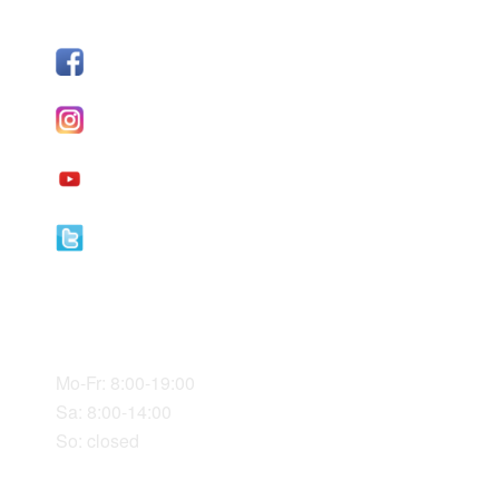
SÍGUENOS
Facebook
I
nstagram
YouTube
Twitter
Our Office Hours
Mo-Fr: 8:00-19:00
Sa: 8:00-14:00
So: closed