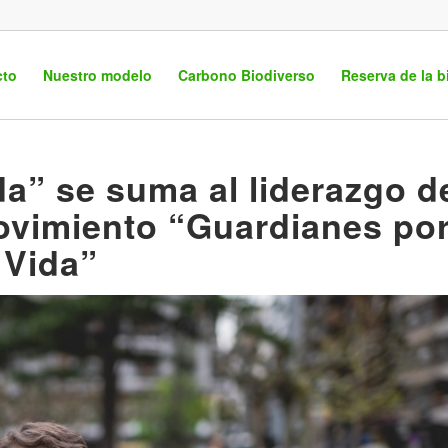
cto
Nuestro modelo
Carbono Biodiverso
Reserva de la b
a” se suma al liderazgo d
ovimiento “Guardianes po
 Vida”