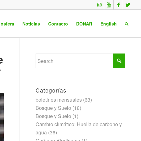
iosfera
Noticias
Contacto
DONAR
English
e
r
Categorías
boletines mensuales
(63)
Bosque y Suelo
(18)
Bosque y Suelo
(1)
Cambio climático: Huella de carbono y
agua
(36)
Carbono Biodiverso
(1)