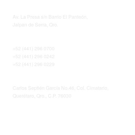
DIRECCIÓN
Av. La Presa s/n Barrio El Panteón,
Jalpan de Serra, Qro.
Teléfonos
+52 (441) 296 0700
+52 (441) 296 0242
+52 (441) 296 0229
Dirección postal
Carlos Septién García No.46, Col. Cimatario,
Querétaro, Qro., C.P. 76030