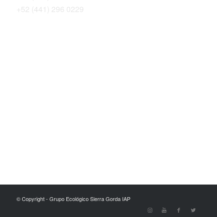
+52 (441) 296 0229
THE SIERRA GORDA ALLIANCE
Bosque Sustentable, A.C.
Sierra Gorda Ecotours
Productos Sierra Gorda
Conservation Photography by Roberto Pedraza Ruiz
© Copyright - Grupo Ecológico Sierra Gorda IAP