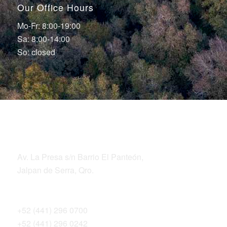
Our Office Hours
Mo-Fr: 8:00-19:00
Sa: 8:00-14:00
So: closed
LOCATION
ADDRESS
Av. La Presa s/n Barrio El Panteón,
Jalpan de Serra, Qro.
TELEPHONES
+52 (441) 296 0700
+52 (441) 296 0242